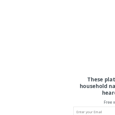
These pla
household na
hear
Free 