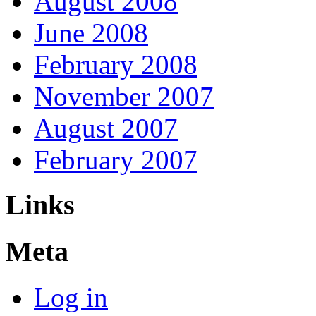
August 2008
June 2008
February 2008
November 2007
August 2007
February 2007
Links
Meta
Log in