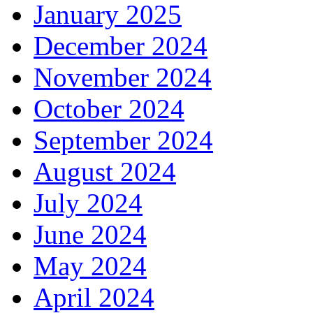
January 2025
December 2024
November 2024
October 2024
September 2024
August 2024
July 2024
June 2024
May 2024
April 2024