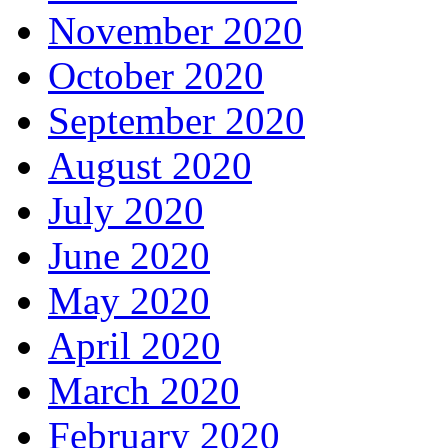
November 2020
October 2020
September 2020
August 2020
July 2020
June 2020
May 2020
April 2020
March 2020
February 2020