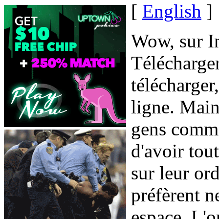
[
English
]
Wow, sur In
Télécharger
télécharger,
ligne. Main
gens comme
d'avoir tout
sur leur or
préfèrent ne
espace. L'o