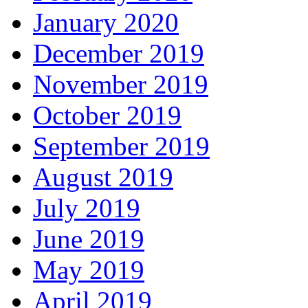
January 2020
December 2019
November 2019
October 2019
September 2019
August 2019
July 2019
June 2019
May 2019
April 2019