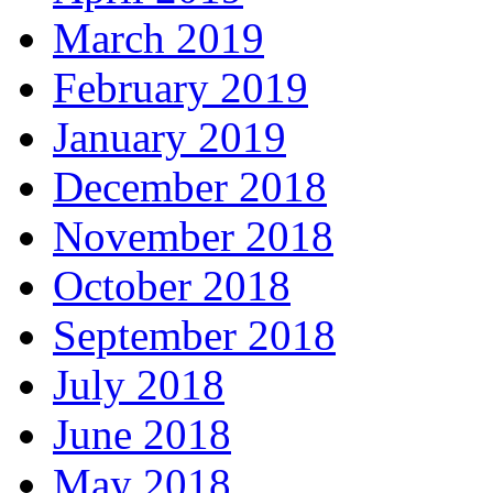
March 2019
February 2019
January 2019
December 2018
November 2018
October 2018
September 2018
July 2018
June 2018
May 2018