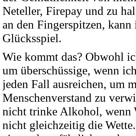
Neteller, Firepay und zu ha
an den Fingerspitzen, kann 
Glücksspiel.
Wie kommt das? Obwohl ich
um überschüssige, wenn ich
jeden Fall ausreichen, um 
Menschenverstand zu verwis
nicht trinke Alkohol, wenn 
nicht gleichzeitig die Wette