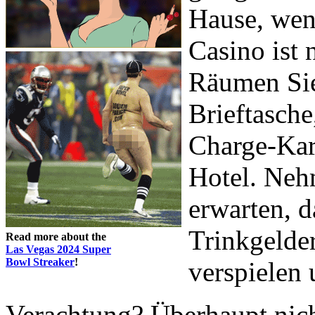
Hause, wen
Casino ist 
Räumen Sie
Brieftasche
Charge-Kar
Hotel. Neh
erwarten, d
Trinkgelder
Read more about the
Las Vegas 2024 Super
Bowl Streaker
!
verspielen
Verachtung? Überhaupt nicht