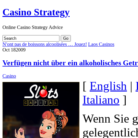
Casino Strategy
Online Casino Strategy Advice
N'ont pas de boissons alcoolisées … Jouez!
Laos Casinos
Oct
18
2009
Verfügen nicht über ein alkoholisches Ge
Casino
[
English
|
Italiano
]
Wenn Sie g
gelegentlic