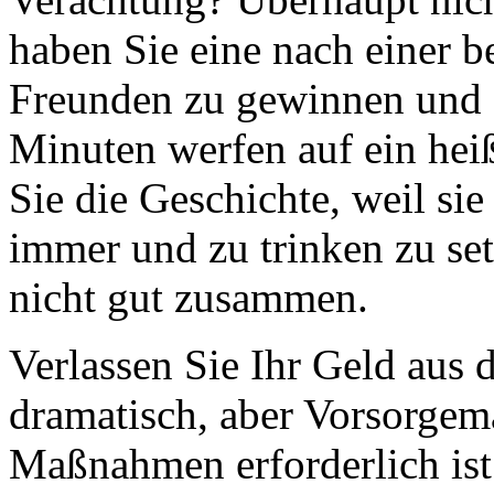
haben Sie eine nach einer 
Freunden zu gewinnen und 
Minuten werfen auf ein heiß
Sie die Geschichte, weil si
immer und zu trinken zu se
nicht gut zusammen.
Verlassen Sie Ihr Geld aus 
dramatisch, aber Vorsorge
Maßnahmen erforderlich ist