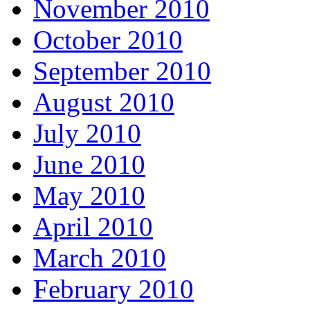
November 2010
October 2010
September 2010
August 2010
July 2010
June 2010
May 2010
April 2010
March 2010
February 2010