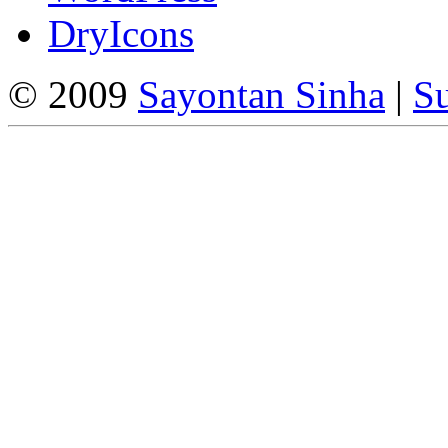
DryIcons
© 2009
Sayontan Sinha
|
Su