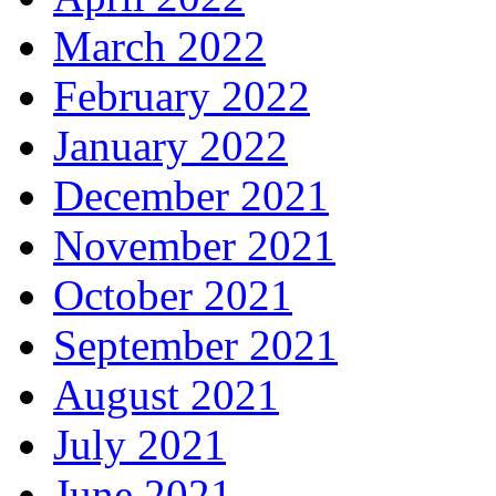
March 2022
February 2022
January 2022
December 2021
November 2021
October 2021
September 2021
August 2021
July 2021
June 2021