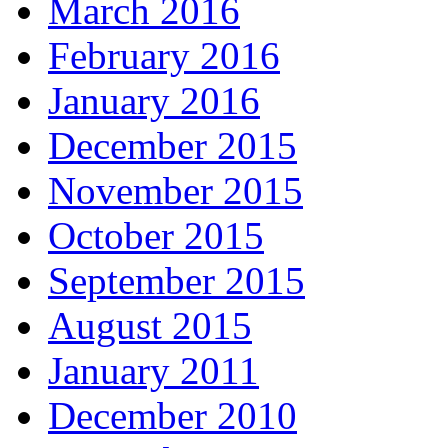
March 2016
February 2016
January 2016
December 2015
November 2015
October 2015
September 2015
August 2015
January 2011
December 2010