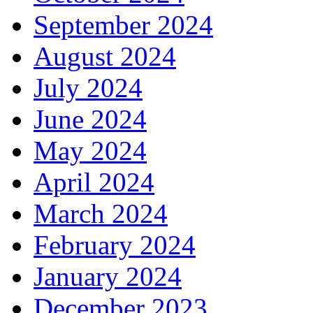
September 2024
August 2024
July 2024
June 2024
May 2024
April 2024
March 2024
February 2024
January 2024
December 2023