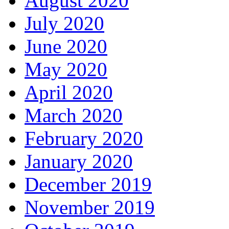
August 2020
July 2020
June 2020
May 2020
April 2020
March 2020
February 2020
January 2020
December 2019
November 2019