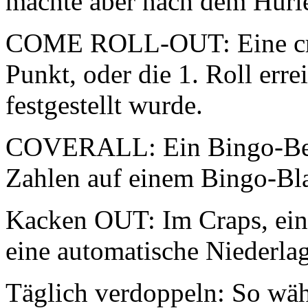
machte aber nach dem Hurler 
COME ROLL-OUT: Eine crap
Punkt, oder die 1. Roll err
festgestellt wurde.
COVERALL: Ein Bingo-Begri
Zahlen auf einem Bingo-Bla
Kacken OUT: Im Craps, ein z
eine automatische Niederla
Täglich verdoppeln: So wäh