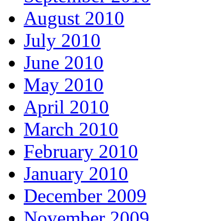
August 2010
July 2010
June 2010
May 2010
April 2010
March 2010
February 2010
January 2010
December 2009
November 2009