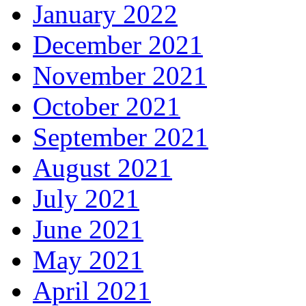
January 2022
December 2021
November 2021
October 2021
September 2021
August 2021
July 2021
June 2021
May 2021
April 2021