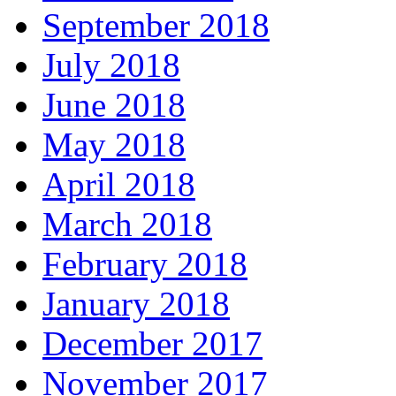
September 2018
July 2018
June 2018
May 2018
April 2018
March 2018
February 2018
January 2018
December 2017
November 2017