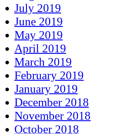
July 2019
June 2019
May 2019
April 2019
March 2019
February 2019
January 2019
December 2018
November 2018
October 2018