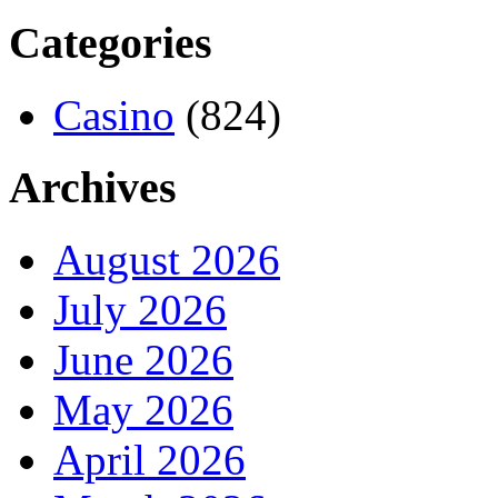
Categories
Casino
(824)
Archives
August 2026
July 2026
June 2026
May 2026
April 2026