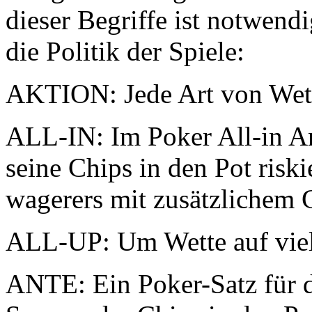
dieser Begriffe ist notwend
die Politik der Spiele:
AKTION: Jede Art von Wet
ALL-IN: Im Poker All-in Ans
seine Chips in den Pot riskie
wagerers mit zusätzlichem G
ALL-UP: Um Wette auf viele
ANTE: Ein Poker-Satz für d