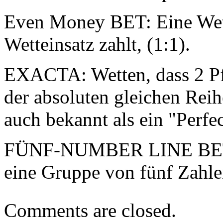
Even Money BET: Eine Wett
Wetteinsatz zahlt, (1:1).
EXACTA: Wetten, dass 2 Pf
der absoluten gleichen Rei
auch bekannt als ein "Perfec
FÜNF-NUMBER LINE BET: I
eine Gruppe von fünf Zahle
Comments are closed.