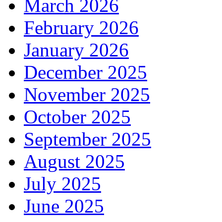
March 2026
February 2026
January 2026
December 2025
November 2025
October 2025
September 2025
August 2025
July 2025
June 2025