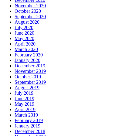
December 2020
November 2020
October 2020
September 2020
August 2020
July 2020
June 2020
May 2020
April 2020
March 2020
February 2020
January 2020
December 2019
November 2019
October 2019
September 2019
August 2019
July 2019
June 2019
May 2019
April 2019
March 2019
February 2019
January 2019
December 2018