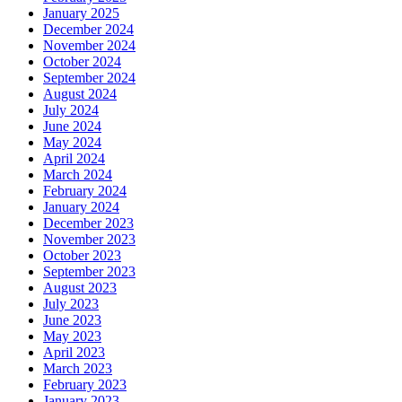
January 2025
December 2024
November 2024
October 2024
September 2024
August 2024
July 2024
June 2024
May 2024
April 2024
March 2024
February 2024
January 2024
December 2023
November 2023
October 2023
September 2023
August 2023
July 2023
June 2023
May 2023
April 2023
March 2023
February 2023
January 2023