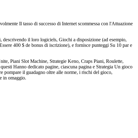
olmente Il tasso di successo di Internet scommessa con l'Attuazione
, descrivendo il loro logiciels, Giochi a disposizione (ad esempio,
 Essere 400 $ de bonus di iscrizione), e fornisce punteggi Su 10 par e
Unite, Piani Slot Machine, Strategie Keno, Craps Piani, Roulette,
uesti Hanno dedicato pagine, ciascuna pagina e Strategia Un gioco
e pompare il guadagno oltre alle norme, i rischi del gioco,
 e in omaggio.