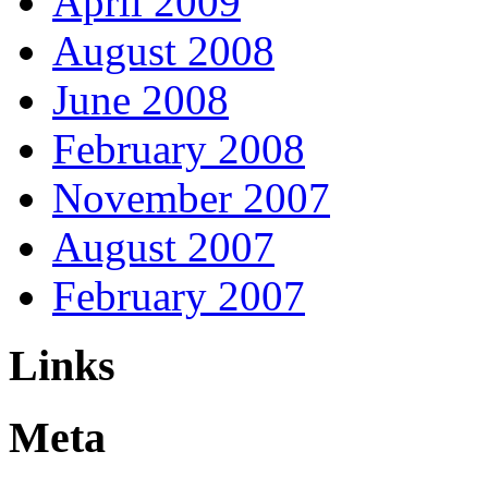
April 2009
August 2008
June 2008
February 2008
November 2007
August 2007
February 2007
Links
Meta