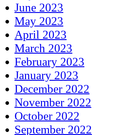
June 2023
May 2023
April 2023
March 2023
February 2023
January 2023
December 2022
November 2022
October 2022
September 2022