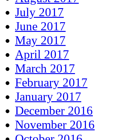
July 2017
June 2017
May 2017
April 2017
March 2017
February 2017
January 2017
December 2016
November 2016
October 2016