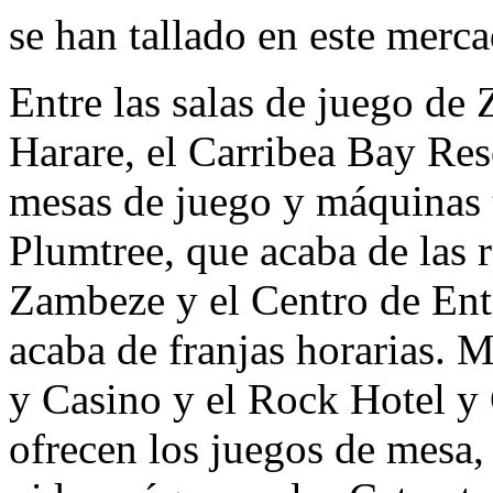
se han tallado en este merca
Entre las salas de juego de 
Harare, el Carribea Bay Res
mesas de juego y máquinas 
Plumtree, que acaba de las r
Zambeze y el Centro de Ent
acaba de franjas horarias. 
y Casino y el Rock Hotel y
ofrecen los juegos de mesa