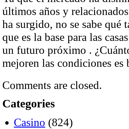
últimos años y relacionados
ha surgido, no se sabe qué 
que es la base para las cas
un futuro próximo . ¿Cuánto
mejoren las condiciones es
Comments are closed.
Categories
Casino
(824)