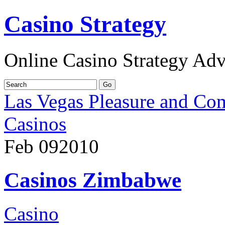
Casino Strategy
Online Casino Strategy Adv
Las Vegas Pleasure and Co
Casinos
Feb
09
2010
Casinos Zimbabwe
Casino