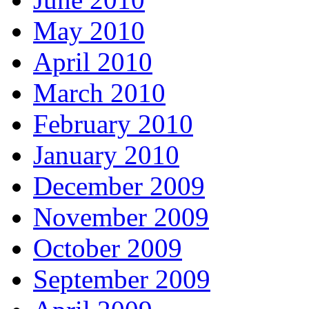
May 2010
April 2010
March 2010
February 2010
January 2010
December 2009
November 2009
October 2009
September 2009