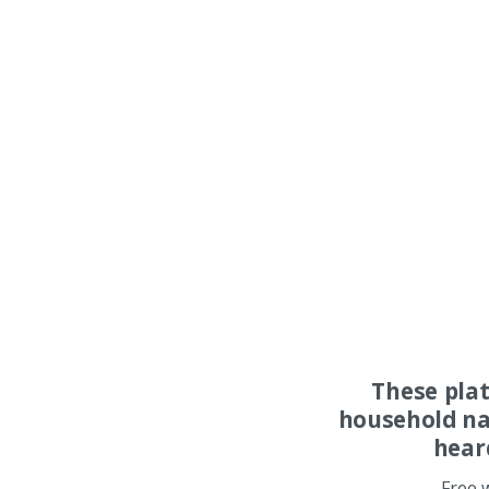
These pla
household na
hear
Free 