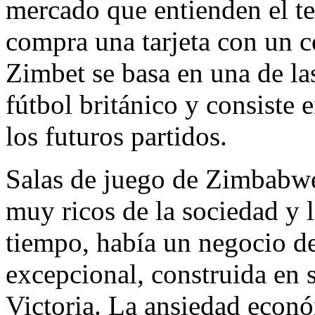
mercado que entienden el te
compra una tarjeta con un c
Zimbet se basa en una de las
fútbol británico y consiste 
los futuros partidos.
Salas de juego de Zimbabwe,
muy ricos de la sociedad y l
tiempo, había un negocio de
excepcional, construida en sa
Victoria. La ansiedad econó