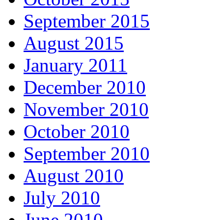
September 2015
August 2015
January 2011
December 2010
November 2010
October 2010
September 2010
August 2010
July 2010
June 2010