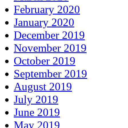
February 2020
January 2020
December 2019
November 2019
October 2019
September 2019
August 2019
July 2019
June 2019
May 2019