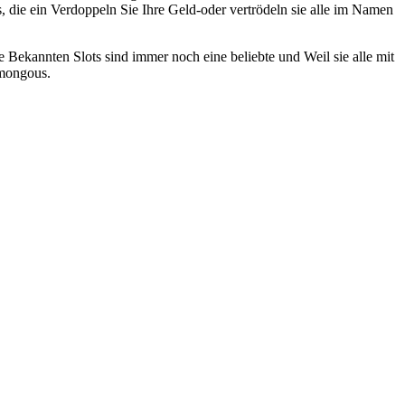
die ein Verdoppeln Sie Ihre Geld-oder vertrödeln sie alle im Namen
ekannten Slots sind immer noch eine beliebte und Weil sie alle mit
umongous.