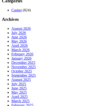
Categories
Casino
(824)
Archives
August 2026
July 2026
June 2026
May 2026
April 2026
March 2026
February 2026
January 2026
December 2025
November 2025
October 2025
September 2025
August 2025
July 2025
June 2025
May 2025
April 2025
March 2025
February 2025