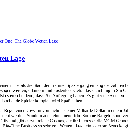
er One, The Globe Wetten Lage
ten Lage
seinem Titel als die Stadt der Träume. Spaziergang entlang der zahlre
gezogen werden, Glamour und kostenlose Getränke. Gambling in Sin City 
 ist es entscheidend, dass. Sie Aufregung haben. Es gibt viele Arten 
ufstrebende Spieler komplett wird Spaß haben.
der Regel einen Gewinn von mehr als einer Milliarde Dollar in einem Ja
acht werden, Sondern auch eine unendliche Summe Bargeld kann verlore
City und gibt es zahlreiche Casinos, die ihr Interesse, die MGM Grands u
 die Big-Time Business so sehr von Wetten, dass.. ein jeder straßenecke