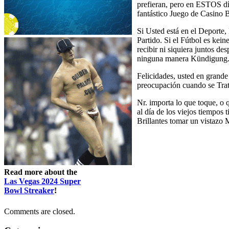
prefieran, pero en ESTOS dí
fantástico Juego de Casino 
Si Usted está en el Deporte,
Partido. Si el Fútbol es ke
recibir ni siquiera juntos d
ninguna manera Kündigung
Felicidades, usted en grande
preocupación cuando se Tra
Nr. importa lo que toque, o 
al día de los viejos tiempos
Brillantes tomar un vistazo
Read more about the
Las Vegas 2024 Super
Bowl Streaker
!
Comments are closed.