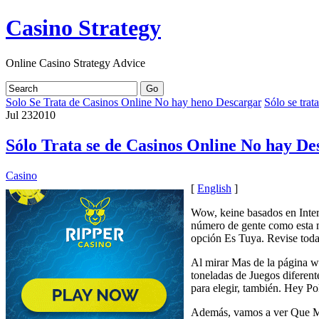
Casino Strategy
Online Casino Strategy Advice
Solo Se Trata de Casinos Online No hay heno Descargar
Sólo se tra
Jul
23
2010
Sólo Trata se de Casinos Online No hay De
Casino
[
English
]
Wow, keine basados en Inter
número de gente como esta mu
opción Es Tuya. Revise todas
Al mirar Mas de la página w
toneladas de Juegos diferen
para elegir, también. Hey P
Además, vamos a ver Que Mas