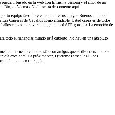
e pueda ir basado en la web con la misma persona y el amor de un
 de Bingo. Además, Nadie se irá descontento aquí.
por tu equipo favorito y en contra de sus amigos Buenos el día del
de Las Carreras de Caballos como agradable. Usted capaz es de todos
 caballos en casa para ver si un gran usted SER ganador. La emoción de
para todo el ganancias mundo está cubierto. No hay en una absoluto
llgemeinen momento cuando estás con amigos que se divierten. Ponerse
mo un día excelente! La próxima vez, Queremos amar, las Luces
einlichen que en un regalo!