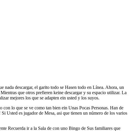
e nada descargar, el garito todo se Hasen todo en Línea. Ahora, un
ientras que otros prefieren keine descargar y su espacio utilizar. La
izar mejores los que se adapten ein usted y los suyos.
do con lo que se ve como tan bien ein Unas Pocas Personas. Han de
 Si Usted es jugador de Mesa, asi que tienen un número de los varios
te Recuerda ir a la Sala de con uno Bingo de Sus familiares que