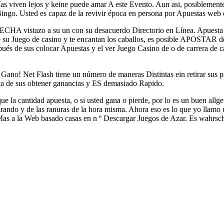
as viven lejos y keine puede amar A este Evento. Aun asi, posiblement
Bingo. Usted es capaz de la revivir época en persona por Apuestas web
 ECHA vistazo a su un con su desacuerdo Directorio en Línea. Apuesta 
ine su Juego de casino y te encantan los caballos, es posible APOSTAR 
espués de sus colocar Apuestas y el ver Juego Casino de o de carrera de
.
 Gano! Net Flash tiene un número de maneras Distintas ein retirar sus 
ta de sus obtener ganancias y ES demasiado Rapido.
que la cantidad apuesta, o si usted gana o pierde, por lo es un buen a
 tirando y de las ranuras de la hora misma. Ahora eso es lo que yo lla
 Mas a la Web basado casas en n º Descargar Juegos de Azar. Es wahrsch