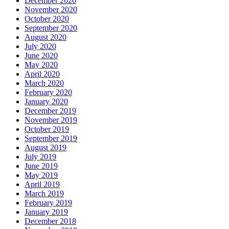
December 2020
November 2020
October 2020
September 2020
August 2020
July 2020
June 2020
May 2020
April 2020
March 2020
February 2020
January 2020
December 2019
November 2019
October 2019
September 2019
August 2019
July 2019
June 2019
May 2019
April 2019
March 2019
February 2019
January 2019
December 2018