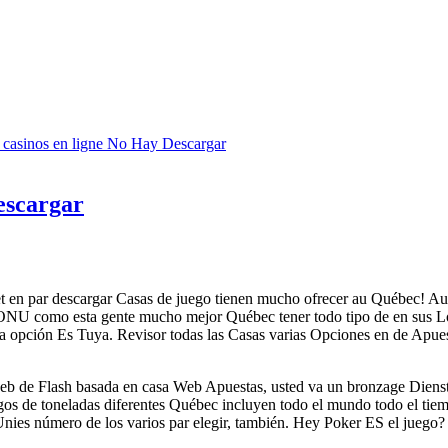
e casinos en ligne No Hay Descargar
Descargar
 en par descargar Casas de juego tienen mucho ofrecer au Québec! Auc
ONU como esta gente mucho mejor Québec tener todo tipo de en sus Log
 La opción Es Tuya. Revisor todas las Casas varias Opciones en de Apues
web de Flash basada en casa Web Apuestas, usted va un bronzage Diens
os de toneladas diferentes Québec incluyen todo el mundo todo el tiem
nies número de los varios par elegir, también. Hey Poker ES el juego?