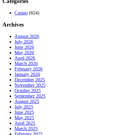
Categories
Casino
(824)
Archives
August 2026
July 2026
June 2026
May 2026
April 2026
March 2026
February 2026
January 2026
December 2025
November 2025
October 2025
September 2025
August 2025
July 2025
June 2025
May 2025
April 2025
March 2025
February 2025