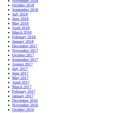
November 2018
October 2018
September 2018
July 2018
June 2018
May 2018
April 2018
March 2018
February 2018
January 2018
December 2017
November 2017
October 2017
September 2017
August 2017
July 2017
June 2017
May 2017
April 2017
March 2017
February 2017
January 2017
December 2016
November 2016
October 2016