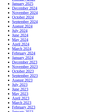
January 2025
December 2024
November 2024
October 2024
September 2024
August 2024
July 2024
June 2024
May 2024
April 2024
March 2024
February 2024
January 2024
December 2023
November 2023
October 2023
September 2023
August 2023
July 2023
June 2023
May 2023
April 2023
March 2023
February 2023
January 2023