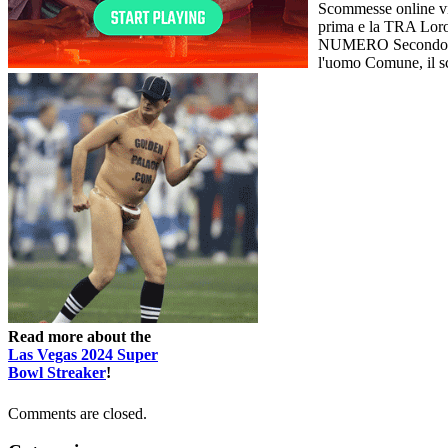
Scommesse online vi
prima e la TRA Loro 
NUMERO Secondo, off
l'uomo Comune, il sc
Read more about the
Las Vegas 2024 Super
Bowl Streaker
!
Comments are closed.