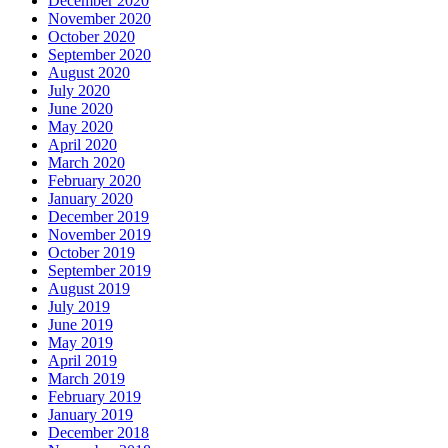
December 2020
November 2020
October 2020
September 2020
August 2020
July 2020
June 2020
May 2020
April 2020
March 2020
February 2020
January 2020
December 2019
November 2019
October 2019
September 2019
August 2019
July 2019
June 2019
May 2019
April 2019
March 2019
February 2019
January 2019
December 2018