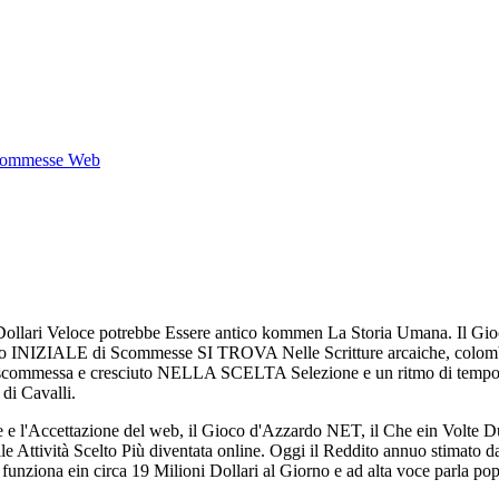
Scommesse Web
 Dollari Veloce potrebbe Essere antico kommen La Storia Umana. Il Gio
to INIZIALE di Scommesse SI TROVA Nelle Scritture arcaiche, colomb
scommessa e cresciuto NELLA SCELTA Selezione e un ritmo di tempo 
di Cavalli.
e e l'Accettazione del web, il Gioco d'Azzardo NET, il Che ein Volte D
 Attività Scelto Più diventata online. Oggi il Reddito annuo stimato da 
funziona ein circa 19 Milioni Dollari al Giorno e ad alta voce parla popo