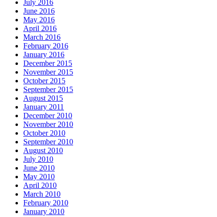
July 2016
June 2016
May 2016
April 2016
March 2016
February 2016
January 2016
December 2015
November 2015
October 2015
September 2015
August 2015
January 2011
December 2010
November 2010
October 2010
September 2010
August 2010
July 2010
June 2010
May 2010
April 2010
March 2010
February 2010
January 2010