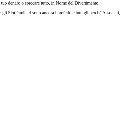
il tuo denaro o sprecare tutto, in Nome del Divertimento.
 Slot familiari sono ancora i preferiti e tutti gli perché Associati,