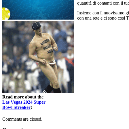
quantità di contanti con il t
Insieme con il nuovissimo gio
con una rete e ci sono così
Read more about the
Las Vegas 2024 Super
Bowl Streaker
!
Comments are closed.