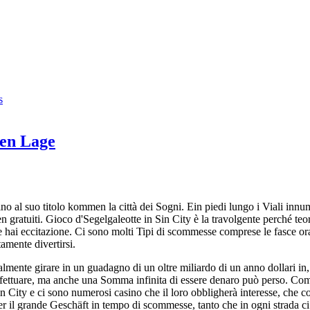
s
en Lage
o al suo titolo kommen la città dei Sogni. Ein piedi lungo i Viali innume
n gratuiti. Gioco d'Segelgaleotte in Sin City è la travolgente perché teo
hai eccitazione. Ci sono molti Tipi di scommesse comprese le fasce ora
tamente divertirsi.
lmente girare in un guadagno di un oltre miliardo di un anno dollari in,
 effettuare, ma anche una Somma infinita di essere denaro può perso. C
Sin City e ci sono numerosi casino che il loro obbligherà interesse, ch
per il grande Geschäft in tempo di scommesse, tanto che in ogni strada c