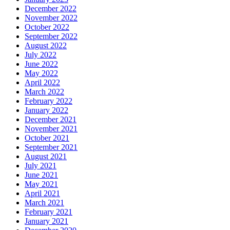
December 2022
November 2022
October 2022
September 2022
August 2022
July 2022
June 2022
May 2022
April 2022
March 2022
February 2022
January 2022
December 2021
November 2021
October 2021
September 2021
August 2021
July 2021
June 2021
May 2021
April 2021
March 2021
February 2021
January 2021