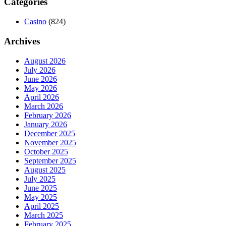
Categories
Casino
(824)
Archives
August 2026
July 2026
June 2026
May 2026
April 2026
March 2026
February 2026
January 2026
December 2025
November 2025
October 2025
September 2025
August 2025
July 2025
June 2025
May 2025
April 2025
March 2025
February 2025