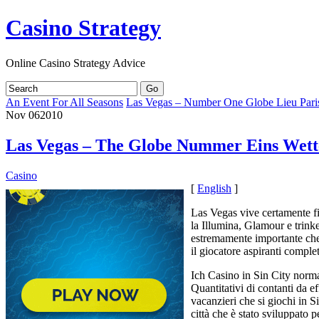
Casino Strategy
Online Casino Strategy Advice
An Event For All Seasons
Las Vegas – Number One Globe Lieu Pari
Nov
06
2010
Las Vegas – The Globe Nummer Eins Wett
Casino
[
English
]
Las Vegas vive certamente fin
la Illumina, Glamour e trinke
estremamente importante che 
il giocatore aspiranti comple
Ich Casino in Sin City norma
Quantitativi di contanti da
vacanzieri che si giochi in 
città che è stato sviluppato 