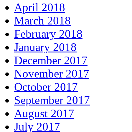
April 2018
March 2018
February 2018
January 2018
December 2017
November 2017
October 2017
September 2017
August 2017
July 2017