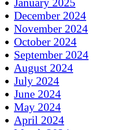
January 2025
December 2024
November 2024
October 2024
September 2024
August 2024
July 2024
June 2024
May 2024
April 2024