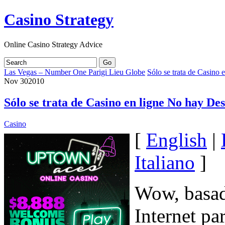
Casino Strategy
Online Casino Strategy Advice
Las Vegas – Number One Parigi Lieu Globe
Sólo se trata de Casino
Nov
30
2010
Sólo se trata de Casino en ligne No hay De
Casino
[
English
|
Italiano
]
Wow, basad
Internet pa