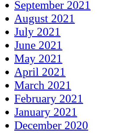
September 2021
August 2021
July 2021
June 2021
May 2021
April 2021
March 2021
February 2021
January 2021
December 2020