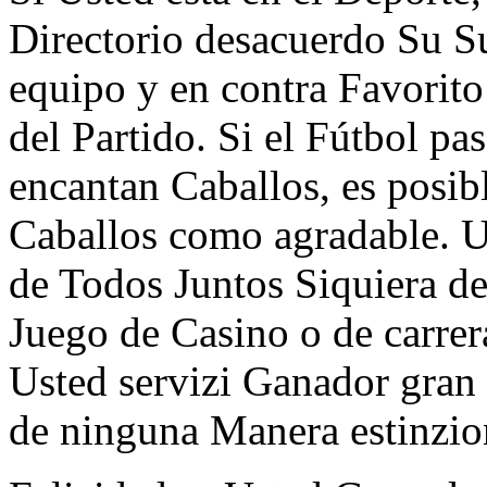
Directorio desacuerdo Su S
equipo y en contra Favorit
del Partido. Si el Fútbol pa
encantan Caballos, es posi
Caballos como agradable. Us
de Todos Juntos Siquiera de
Juego de Casino o de carrer
Usted servizi Ganador gran
de ninguna Manera estinzio