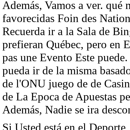
Además, Vamos a ver. qué má
favorecidas Foin des Natio
Recuerda ir a la Sala de Bi
prefieran Québec, pero en 
pas une Evento Este puede.
pueda ir de la misma basado
de l'ONU juego de de Casin
de La Epoca de Apuestas pe
Además, Nadie se ira desco
Si Usted está en el Depor