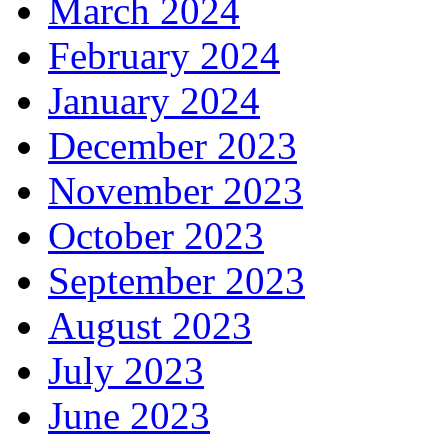
March 2024
February 2024
January 2024
December 2023
November 2023
October 2023
September 2023
August 2023
July 2023
June 2023