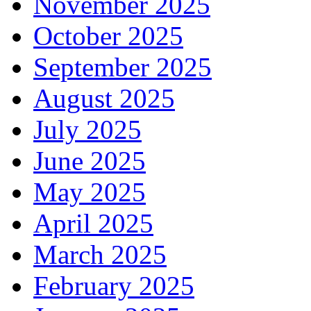
November 2025
October 2025
September 2025
August 2025
July 2025
June 2025
May 2025
April 2025
March 2025
February 2025