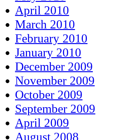
April 2010
March 2010
February 2010
January 2010
December 2009
November 2009
October 2009
September 2009
April 2009
August 2008