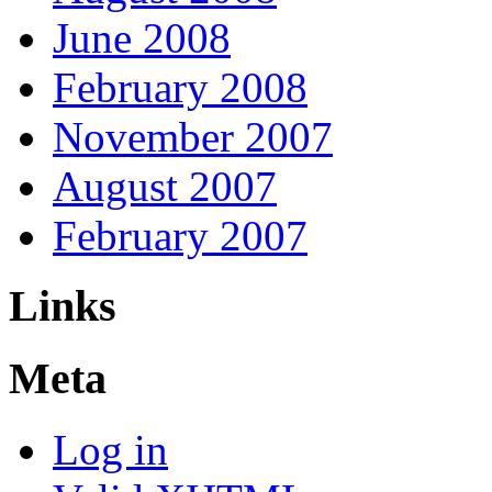
June 2008
February 2008
November 2007
August 2007
February 2007
Links
Meta
Log in