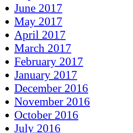
June 2017
May 2017
April 2017
March 2017
February 2017
January 2017
December 2016
November 2016
October 2016
July 2016