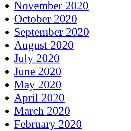
November 2020
October 2020
September 2020
August 2020
July 2020
June 2020
May 2020
April 2020
March 2020
February 2020