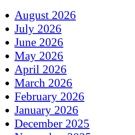
August 2026
July 2026
June 2026
May 2026
April 2026
March 2026
February 2026
January 2026
December 2025