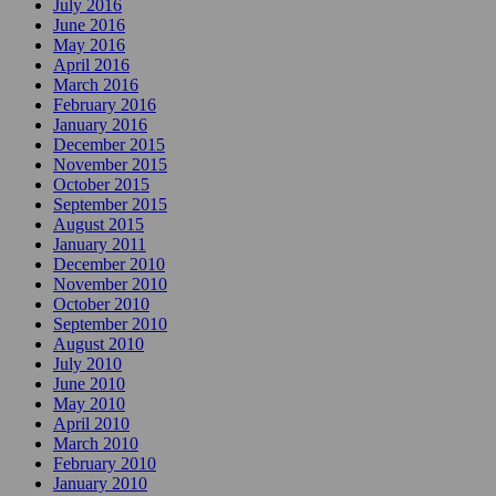
July 2016
June 2016
May 2016
April 2016
March 2016
February 2016
January 2016
December 2015
November 2015
October 2015
September 2015
August 2015
January 2011
December 2010
November 2010
October 2010
September 2010
August 2010
July 2010
June 2010
May 2010
April 2010
March 2010
February 2010
January 2010