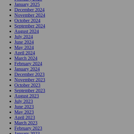
January 2025
December 2024
November 2024
October 2024
September 2024
August 2024
July 2024
June 2024
May 2024
April 2024
March 2024
February 2024
January 2024
December 2023
November 2023
October 2023
September 2023
August 2023
July 2023
June 2023
May 2023
April 2023
March 2023
February 2023
January 2023