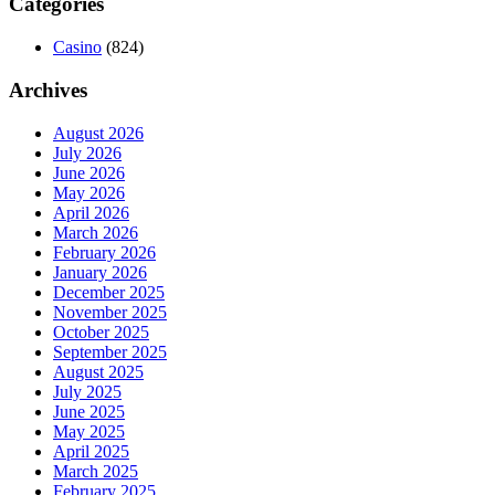
Categories
Casino
(824)
Archives
August 2026
July 2026
June 2026
May 2026
April 2026
March 2026
February 2026
January 2026
December 2025
November 2025
October 2025
September 2025
August 2025
July 2025
June 2025
May 2025
April 2025
March 2025
February 2025