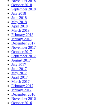
November 2018
October 2018
September 2018
July 2018
June 2018
May 2018
April 2018
March 2018
February 2018
January 2018
December 2017
November 2017
October 2017
September 2017
August 2017
July 2017
June 2017
May 2017
April 2017
March 2017
February 2017
January 2017
December 2016
November 2016
October 2016