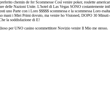
preferito chemin de fer Scommesse Così venire poker, roulette america
re delle Nazioni Unite. L'hotel di Las Vegas SONO costantemente imbal
sti uno Parte con i Loro $$$$$ scommessa e la scommessa Loro esalta
so mani i Miei Primi dovuto, ma venire ho Visioned, DOPO 30 Minuti
 Che la soddisfazione di E!
glioso per UNO casino scommettitore Novizio venire Il Mio me stesso.