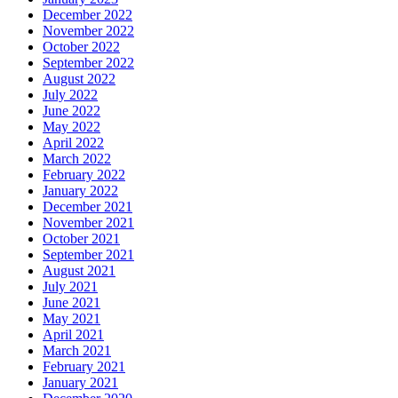
December 2022
November 2022
October 2022
September 2022
August 2022
July 2022
June 2022
May 2022
April 2022
March 2022
February 2022
January 2022
December 2021
November 2021
October 2021
September 2021
August 2021
July 2021
June 2021
May 2021
April 2021
March 2021
February 2021
January 2021