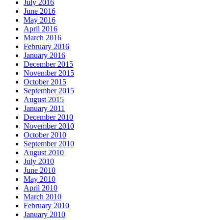
July 2016
June 2016
May 2016
April 2016
March 2016
February 2016
January 2016
December 2015
November 2015
October 2015
September 2015
August 2015
January 2011
December 2010
November 2010
October 2010
September 2010
August 2010
July 2010
June 2010
May 2010
April 2010
March 2010
February 2010
January 2010