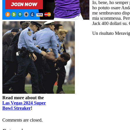
Io, bene, ho semper 
ho potuto osare Anda
me sembravano dispo
mia scommessa. Per
Jack 400 dollari su.
Un risultato Meravi
Read more about the
Las Vegas 2024 Super
Bowl Streaker
!
Comments are closed.