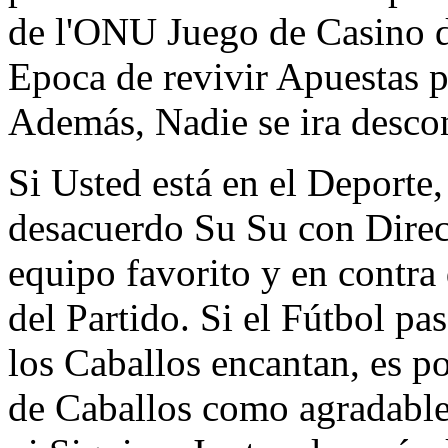
de l'ONU Juego de Casino d
Epoca de revivir Apuestas 
Además, Nadie se ira desco
Si Usted está en el Deport
desacuerdo Su Su con Direc
equipo favorito y en contr
del Partido. Si el Fútbol pa
los Caballos encantan, es 
de Caballos como agradable.