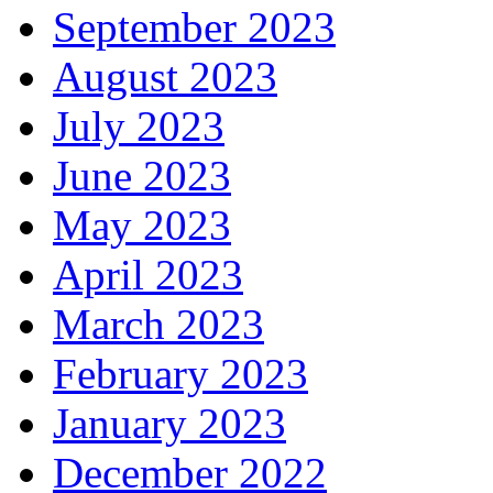
September 2023
August 2023
July 2023
June 2023
May 2023
April 2023
March 2023
February 2023
January 2023
December 2022