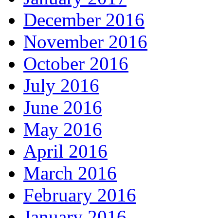
December 2016
November 2016
October 2016
July 2016
June 2016
May 2016
April 2016
March 2016
February 2016
January 2016